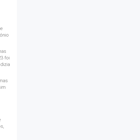
de
ónio
mas
3 foi
dizia
 mas
sim
e
s,