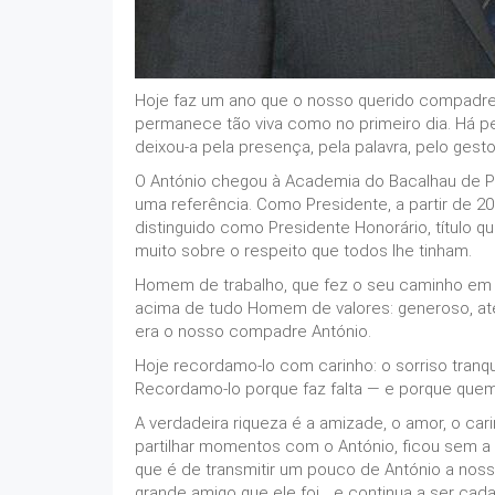
Hoje faz um ano que o nosso querido compadre
permanece tão viva como no primeiro dia. Há 
deixou-a pela presença, pela palavra, pelo gest
O António chegou à Academia do Bacalhau de 
uma referência. Como Presidente, a partir de 2
distinguido como Presidente Honorário, título 
muito sobre o respeito que todos lhe tinham.
Homem de trabalho, que fez o seu caminho em F
acima de tudo Homem de valores: generoso, ate
era o nosso compadre António.
Hoje recordamo-lo com carinho: o sorriso tranquil
Recordamo-lo porque faz falta — e porque que
A verdadeira riqueza é a amizade, o amor, o ca
partilhar momentos com o António, ficou sem a
que é de transmitir um pouco de António a no
grande amigo que ele foi… e continua a ser ca