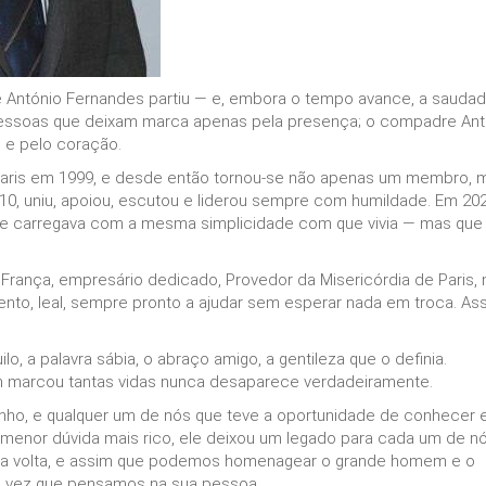
 António Fernandes partiu — e, embora o tempo avance, a sauda
pessoas que deixam marca apenas pela presença; o compadre Ant
o e pelo coração.
Paris em 1999, e desde então tornou-se não apenas um membro, 
010, uniu, apoiou, escutou e liderou sempre com humildade. Em 202
que carregava com a mesma simplicidade com que vivia — mas que 
rança, empresário dedicado, Provedor da Misericórdia de Paris,
nto, leal, sempre pronto a ajudar sem esperar nada em troca. As
o, a palavra sábia, o abraço amigo, a gentileza que o definia.
m marcou tantas vidas nunca desaparece verdadeiramente.
rinho, e qualquer um de nós que teve a oportunidade de conhecer 
 menor dúvida mais rico, ele deixou um legado para cada um de nó
ssa volta, e assim que podemos homenagear o grande homem e o
da vez que pensamos na sua pessoa.