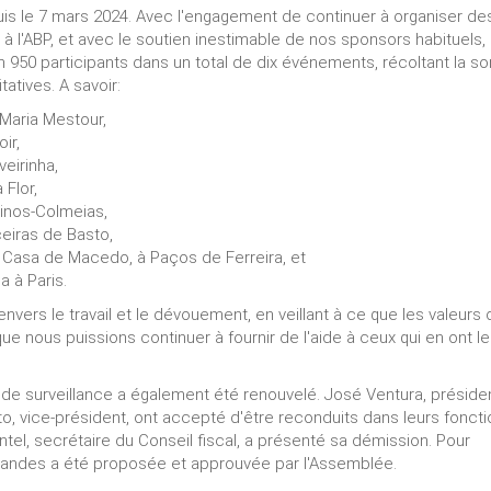
puis le 7 mars 2024. Avec l'engagement de continuer à organiser de
 l'ABP, et avec le soutien inestimable de nos sponsors habituels,
n 950 participants dans un total de dix événements, récoltant la 
atives. A savoir:
 Maria Mestour,
ir,
eirinha,
 Flor,
tinos-Colmeias,
eiras de Basto,
 Casa de Macedo, à Paços de Ferreira, et
a à Paris.
ers le travail et le dévouement, en veillant à ce que les valeurs 
 nous puissions continuer à fournir de l'aide à ceux qui en ont le
de surveillance a également été renouvelé. José Ventura, préside
to, vice-président, ont accepté d'être reconduits dans leurs fonct
tel, secrétaire du Conseil fiscal, a présenté sa démission. Pour
rnandes a été proposée et approuvée par l'Assemblée.