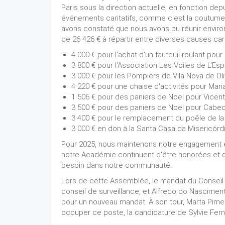
Paris sous la direction actuelle, en fonction de
événements caritatifs, comme c'est la coutume à
avons constaté que nous avons pu réunir enviro
de 26 426 € à répartir entre diverses causes carit
4 000 € pour l'achat d'un fauteuil roulant pour
3 800 € pour l'Association Les Voiles de L'Espo
3 000 € pour les Pompiers de Vila Nova de Oliv
4 220 € pour une chaise d'activités pour Maria
1 506 € pour des paniers de Noël pour Vicen
3 500 € pour des paniers de Noël pour Cabec
3 400 € pour le remplacement du poêle de la
3 000 € en don à la Santa Casa da Misericórdi
Pour 2025, nous maintenons notre engagement env
notre Académie continuent d'être honorées et que
besoin dans notre communauté.
Lors de cette Assemblée, le mandat du Conseil 
conseil de surveillance, et Alfredo do Nascimen
pour un nouveau mandat. À son tour, Marta Pimen
occuper ce poste, la candidature de Sylvie Fe