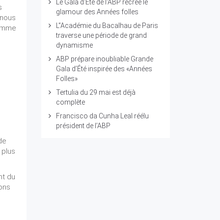
Le Gala d'Été de l'ABP recrée le
s
glamour des Années folles
 nous
L'’Académie du Bacalhau de Paris
somme
traverse une période de grand
dynamisme
ABP prépare inoubliable Grande
Gala d’Été inspirée des «Années
Folles»
Tertulia du 29 mai est déjà
complète
Francisco da Cunha Leal réélu
président de l’ABP
de
 plus
nt du
ions