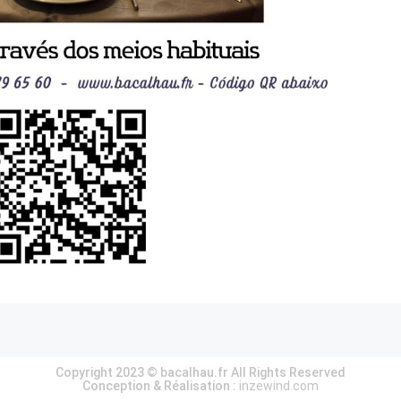
Copyright 2023 © bacalhau.fr All Rights Reserved
Conception & Réalisation :
inzewind.com