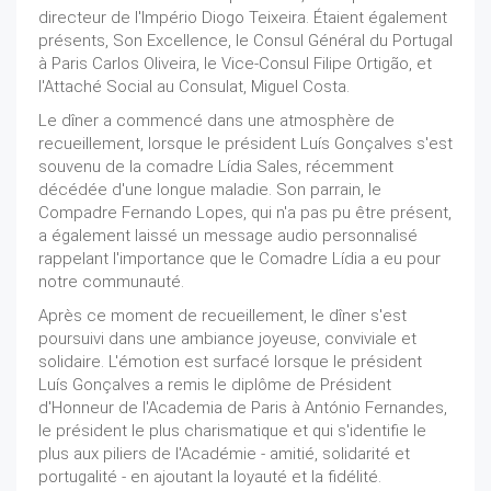
directeur de l'Império Diogo Teixeira. Étaient également
présents, Son Excellence, le Consul Général du Portugal
à Paris Carlos Oliveira, le Vice-Consul Filipe Ortigão, et
l'Attaché Social au Consulat, Miguel Costa.
Le dîner a commencé dans une atmosphère de
recueillement, lorsque le président Luís Gonçalves s'est
souvenu de la comadre Lídia Sales, récemment
décédée d'une longue maladie. Son parrain, le
Compadre Fernando Lopes, qui n'a pas pu être présent,
a également laissé un message audio personnalisé
rappelant l'importance que le Comadre Lídia a eu pour
notre communauté.
Après ce moment de recueillement, le dîner s'est
poursuivi dans une ambiance joyeuse, conviviale et
solidaire. L'émotion est surfacé lorsque le président
Luís Gonçalves a remis le diplôme de Président
d'Honneur de l'Academia de Paris à António Fernandes,
le président le plus charismatique et qui s'identifie le
plus aux piliers de l'Académie - amitié, solidarité et
portugalité - en ajoutant la loyauté et la fidélité.