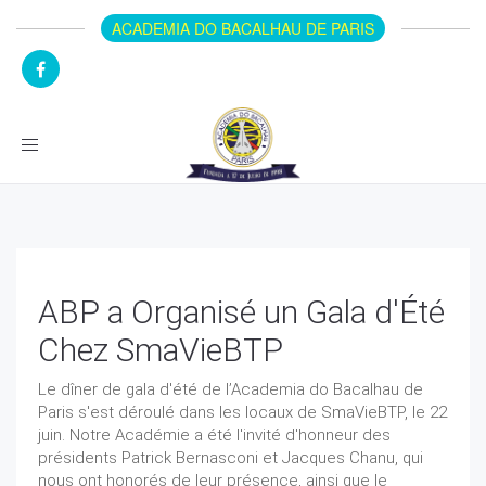
ACADEMIA DO BACALHAU DE PARIS
Toggle
navigation
ABP a Organisé un Gala d'Été
Chez SmaVieBTP
Le dîner de gala d'été de l’Academia do Bacalhau de
Paris s'est déroulé dans les locaux de SmaVieBTP, le 22
juin. Notre Académie a été l'invité d'honneur des
présidents Patrick Bernasconi et Jacques Chanu, qui
nous ont honorés de leur présence, ainsi que le